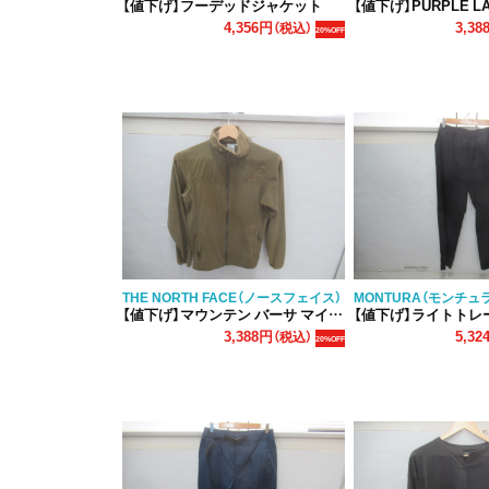
【値下げ】フーデッドジャケット
【値下げ】PURPLE LABEL マウ
4,356円
3,38
（税込）
20%OFF
THE NORTH FACE（ノースフェイス）
MONTURA（モンチュ
【値下げ】マウンテン バーサ マイクロ フリースジャケット レディース
【値下げ】ライトトレー
3,388円
5,32
（税込）
20%OFF