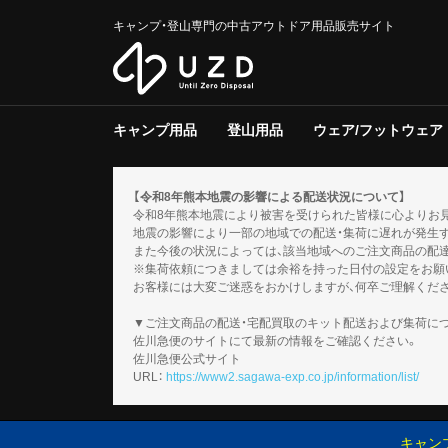
キャンプ・登山専門の中古アウトドア用品販売サイト
キャンプ用品
登山用品
ウェア/フットウェア
テント/タープ
クーラー/保冷器具
ジャグ
寝具
焚き火台/グリル
ファニチャー
ライト/ランタン
調理器具
ストーブ/ヒーター
バーナー
テーブルウェア
収納ラック/ケース
キャンプその他
テント/シェルター
寝具
バックパック
トレッキングポール
登山その他
スノーギア
調理器具
バーナー
テーブルウェア
メンズ
レディース
キッズ
服飾小物
フットウェア
ウェアその他
テント
タープ
テント用品
ソフトクー
ハードクー
クーラー/
マット
シュラフ
コット/ベ
寝具その他
グリル
焚火台
焚き火台/
テーブル
チェア
ファニチャ
電池/バッ
ホワイトガ
キャンドル
ガス
ハンディラ
ヘッドライ
ケロシン
ライト/ラ
クッカー
ダッチオー
クッカーそ
ガソリン/
ガス用
バーナーそ
アクセサリ
【令和8年熊本地震の影響による配送状況について】
令和8年熊本地震により被害を受けられた皆様に心よりお
地震の影響により一部の地域での配送・集荷に遅れが発生
また今後の状況によっては、該当地域へのご注文商品の配
※集荷依頼につきましては余裕を持った日付の設定をお願
お客様には大変ご迷惑をおかけしますが、何卒ご理解くだ
▼ご注文商品の配送・宅配買取のキット配送および集荷に
佐川急便のサイトにて最新の情報をご確認ください。
佐川急便公式サイト
URL：
https://www2.sagawa-exp.co.jp/information/list/
キャン