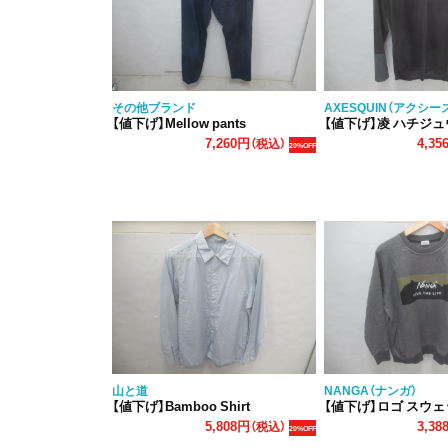
その他ブランド
AXESQUIN（アクシー
【値下げ】Mellow pants
【値下げ】凌 ハチジ
7,260円
4,35
（税込）
20%OFF
山と道
NANGA（ナンガ）
【値下げ】Bamboo Shirt
【値下げ】ロゴ スウ
5,808円
3,38
（税込）
20%OFF