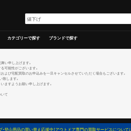
カテゴリーで探す
ブランドで探す
ラー
ラー
保冷器具その他
ッド
グリルその他
ーその他
テリー
ソリン
イト
ト
ンタンその他
ブン
の他
ケロシン
の他
ー
ダブルウォールテント
シングルウォールテント
ツェルト・シェルター・その他
ダウンシュラフ
化繊シュラフ
シュラフカバー
マット
寝具その他
デイバック（〜29L）
中型バックパック（30〜49L）
大型バックパック（50L〜）
バックパックその他
アウトドアウォッチ
サングラス
ハイドレーション/ボトル
ヘルメット
登山その他
ピッケル
アイゼン
スノーシュー/ワカン
スノーギアその他
クッカー
クッカーその他
ガソリン/ケロシン
ガス用
バーナーその他
アクセサリー
アウター
ミッドレイヤー
トップス／ベースレイヤー
ボトムス
レインスーツ
メンズその他
アウター
ミッドレイヤー
トップス／ベースレイヤー
ボトムス
レインスーツ
レディースその他
110cm以下
120〜140cm
150cm以上
帽子
ネックウォーマー・バラクラバ
手袋・グローブ
服飾小物その他
23cm未満
23cm〜
24cm〜
25cm〜
26cm〜
27cm〜
28cm〜
29cm以上
ゲイター
2ルームテント
ドームテント
その他テント
スクリーン/シェルター
ヘキサ/レクタタープ
その他タープ
マミー型
封筒型
炭
ガス
シングルバーナー
ツーバーナー
シングルバーナー
ツーバーナー
背負子・ベビーキャリー
トレイルランバック
ショルダーバック
ウエストバック
ダッフル・ボストンバッ
ポーチ
ザックカバー
背負子・ベビーキャリー
シングルバーナー
ツーバーナー
シングルバーナー
ツーバーナー
XS以下
S
M
L
XL以上
XS以下
S
M
L
XL以上
XS以下
S
M
L
XL以上
XS以下
S
M
L
XL以上
XS以下
S
M
L
XL以上
XS以下
S
M
L
XL以上
XS以下
S
M
L
XL以上
XS以下
S
M
L
XL以上
XS以下
S
M
L
XL以上
XS以下
S
M
L
XL以上
XS以下
S
M
L
XL以上
XS以下
S
M
L
XL以上
トレッキン
クライミン
サンダル
ブーツ
カジュアル
トレッキン
クライミン
サンダル
ブーツ
カジュアル
トレッキン
クライミン
サンダル
ブーツ
カジュアル
トレッキン
クライミン
サンダル
ブーツ
カジュアル
トレッキン
クライミン
サンダル
ブーツ
カジュアル
トレッキン
クライミン
サンダル
ブーツ
カジュアル
トレッキン
クライミン
サンダル
ブーツ
カジュアル
トレッキン
クライミン
サンダル
ブーツ
カジュアル
見舞い申し上げます。
する可能性がございます。
達および宅配買取のお申込みを一旦キャンセルさせていただく場合もございます。
い致します。
さいますようお願い申し上げます。
ついて
プ・登山用品の買い替え応援中！アウトドア専門の買取サービスについて