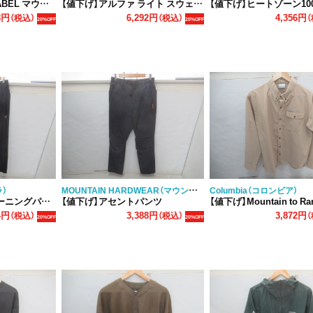
ンテンウィンドパーカ
【値下げ】アルファ ライト スウェット ジャケット
【値下げ】ヒートゾーン1000 ターボダウンロング
8円
6,292円
4,356円
（税込）
（税込）
（
20%OFF
20%OFF
MOUNTAIN HARDWEAR（マウンテンハードウェア）
ラ）
Columbia（コロンビア）
ニングパンツ
【値下げ】アセントパンツ
【値下げ】Mountain to Range 
4円
3,388円
3,872円
（税込）
（税込）
（
20%OFF
20%OFF