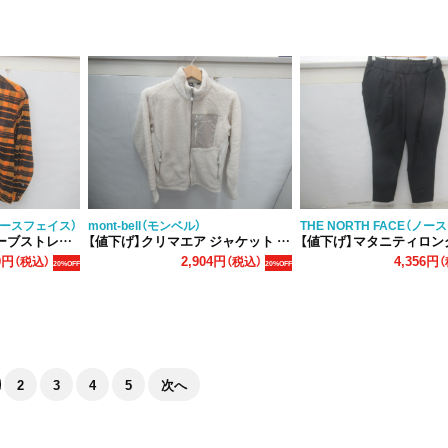
（ノースフェイス）
mont-bell（モンベル）
THE NORTH FACE（ノ
チフランネルシャツ
【値下げ】クリマエア ジャケット レディース
【値下げ】マタニティロングパンツ 
0円
2,904円
4,356円
（税込）
（税込）
（
20%OFF
20%OFF
2
3
4
5
次へ