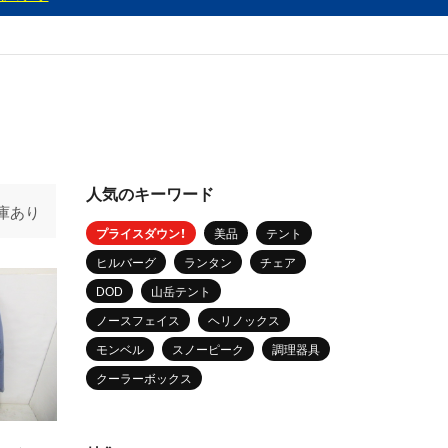
人気のキーワード
庫あり
プライスダウン！
美品
テント
ヒルバーグ
ランタン
チェア
DOD
山岳テント
ノースフェイス
ヘリノックス
モンベル
スノーピーク
調理器具
クーラーボックス