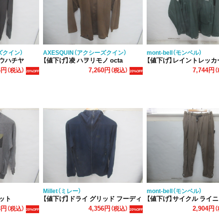
ズクイン）
AXESQUIN（アクシーズクイン）
mont-bell（モンベル）
ュウハチヤ
【値下げ】凌 ハヲリモノ octa
【値下げ】レイントレッカー ジャケッ
6円
7,260円
7,744円
（税込）
（税込）
（
20%OFF
20%OFF
Millet（ミレー）
mont-bell（モンベル）
ェット
【値下げ】ドライ グリッド フーディ
【値下げ】サイクル ライニングパン
8円
4,356円
2,904円
（税込）
（税込）
（
20%OFF
20%OFF