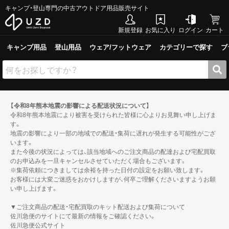
キャンプ・登山専門の中古アウトドア用品販売サイト
新規登録
お気に入り
ログイン
カート
キャンプ用品
登山用品
ウェア/フットウェア
カテゴリーで探す
ブ
【令和8年熊本地震の影響による配送状況について】
令和8年熊本地震により被害を受けられた皆様に心よりお見舞い申し上げま
す。
地震の影響により一部の地域での配送・集荷に遅れが発生する可能性がござ
います。
また今後の状況によっては、該当地域へのご注文商品の配達および宅配買取
のお申込みを一旦キャンセルさせていただく場合もございます。
※集荷依頼につきましては余裕を持った日付の設定をお願い致します。
お客様には大変ご迷惑をおかけしますが、何卒ご理解くださいますようお願
い申し上げます。
▼ご注文商品の配送・宅配買取のキット配送および集荷について
佐川急便のサイトにて最新の情報をご確認ください。
佐川急便公式サイト