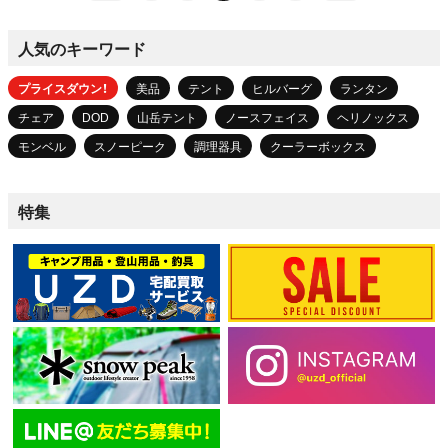
人気のキーワード
プライスダウン！
美品
テント
ヒルバーグ
ランタン
チェア
DOD
山岳テント
ノースフェイス
ヘリノックス
モンベル
スノーピーク
調理器具
クーラーボックス
特集