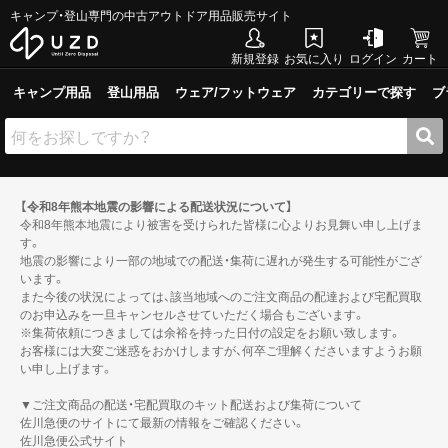
キャンプ・登山専門の中古アウトドア用品販売サイト
新規登録
お気に入り
ログイン
カート
キャンプ用品
登山用品
ウェア/フットウェア
カテゴリーで探す
ブ
【令和8年熊本地震の影響による配送状況について】
令和8年熊本地震により被害を受けられた皆様に心よりお見舞い申し上げま
す。
地震の影響により一部の地域での配送・集荷に遅れが発生する可能性がござ
います。
また今後の状況によっては、該当地域へのご注文商品の配達および宅配買取
のお申込みを一旦キャンセルさせていただく場合もございます。
※集荷依頼につきましては余裕を持った日付の設定をお願い致します。
お客様には大変ご迷惑をおかけしますが、何卒ご理解くださいますようお願
い申し上げます。
▼ご注文商品の配送・宅配買取のキット配送および集荷について
佐川急便のサイトにて最新の情報をご確認ください。
佐川急便公式サイト