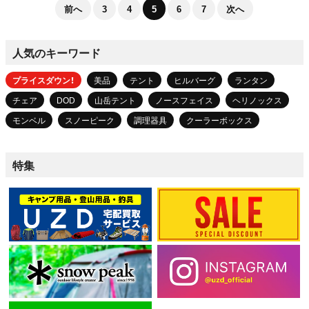
前へ
3
4
5
6
7
次へ
人気のキーワード
プライスダウン！
美品
テント
ヒルバーグ
ランタン
チェア
DOD
山岳テント
ノースフェイス
ヘリノックス
モンベル
スノーピーク
調理器具
クーラーボックス
特集