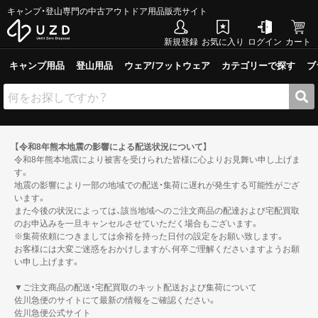
キャンプ・登山専門の中古アウトドア用品販売サイト
新規登録
お気に入り
ログイン
カート
キャンプ用品
登山用品
ウェア/フットウェア
カテゴリーで探す
ブ
【令和8年熊本地震の影響による配送状況について】
令和8年熊本地震により被害を受けられた皆様に心よりお見舞い申し上げま
す。
地震の影響により一部の地域での配送・集荷に遅れが発生する可能性がござ
います。
また今後の状況によっては、該当地域へのご注文商品の配達および宅配買取
のお申込みを一旦キャンセルさせていただく場合もございます。
※集荷依頼につきましては余裕を持った日付の設定をお願い致します。
お客様には大変ご迷惑をおかけしますが、何卒ご理解くださいますようお願
い申し上げます。
▼ご注文商品の配送・宅配買取のキット配送および集荷について
佐川急便のサイトにて最新の情報をご確認ください。
佐川急便公式サイト