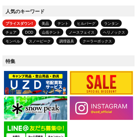
人気のキーワード
プライスダウン！
美品
テント
ヒルバーグ
ランタン
チェア
DOD
山岳テント
ノースフェイス
ヘリノックス
モンベル
スノーピーク
調理器具
クーラーボックス
特集