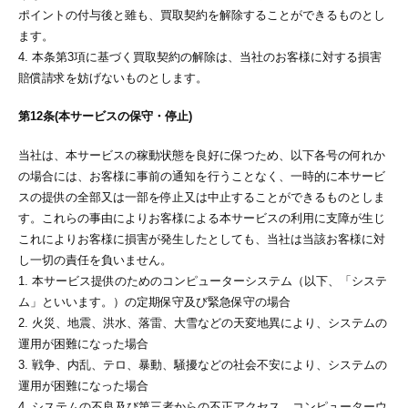
ポイントの付与後と雖も、買取契約を解除することができるものとし
ます。
4. 本条第3項に基づく買取契約の解除は、当社のお客様に対する損害
賠償請求を妨げないものとします。
第12条(本サービスの保守・停止)
当社は、本サービスの稼動状態を良好に保つため、以下各号の何れか
の場合には、お客様に事前の通知を行うことなく、一時的に本サービ
スの提供の全部又は一部を停止又は中止することができるものとしま
す。これらの事由によりお客様による本サービスの利用に支障が生じ
これによりお客様に損害が発生したとしても、当社は当該お客様に対
し一切の責任を負いません。
1. 本サービス提供のためのコンピューターシステム（以下、「システ
ム」といいます。）の定期保守及び緊急保守の場合
2. 火災、地震、洪水、落雷、大雪などの天変地異により、システムの
運用が困難になった場合
3. 戦争、内乱、テロ、暴動、騒擾などの社会不安により、システムの
運用が困難になった場合
4. システムの不良及び第三者からの不正アクセス、コンピューターウ