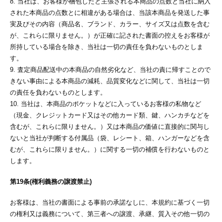
8. 当社は、お客様が梱包したと主張される本商品の点数と当社に納入
された本商品の点数とに相違がある場合は、当該本商品を発送した事
実及びその内容（商品名、ブランド、カラー、サイズ又は点数を含む
が、これらに限りません。）が正確に記された書面の控えをお客様が
所持している場合を除き、当社は一切の責任を負わないものとしま
す。
9. 査定商品配送中の本商品の自然劣化など、当社の責に帰すことので
きない事由による本商品の減耗、品質変化などに関して、当社は一切
の責任を負わないものとします。
10. 当社は、本商品のポケットなどに入っているお客様の私物など
（現金、クレジットカード又はその他カード類、鍵、ハンカチなどを
含むが、これらに限りません。）又は本商品の価値に直接的に関与し
ないと当社が判断する付属品（袋、レシート、箱、ハンガーなどを含
むが、これらに限りません。）に関する一切の補償を行わないものと
します。
第19条(権利義務の譲渡禁止)
お客様は、当社の書面による事前の承諾なしに、本規約に基づく一切
の権利又は義務について、第三者への譲渡、承継、質入その他一切の