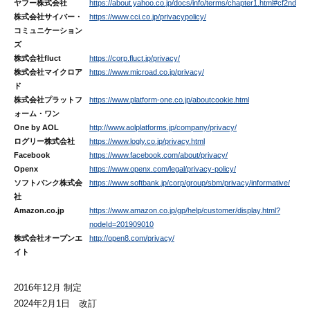
ヤフー株式会社
https://about.yahoo.co.jp/docs/info/terms/chapter1.html#cf2nd
株式会社サイバー・
https://www.cci.co.jp/privacypolicy/
コミュニケーション
ズ
株式会社fluct
https://corp.fluct.jp/privacy/
株式会社マイクロア
https://www.microad.co.jp/privacy/
ド
株式会社プラットフ
https://www.platform-one.co.jp/aboutcookie.html
ォーム・ワン
One by AOL
http://www.aolplatforms.jp/company/privacy/
ログリー株式会社
https://www.logly.co.jp/privacy.html
Facebook
https://www.facebook.com/about/privacy/
Openx
https://www.openx.com/legal/privacy-policy/
ソフトバンク株式会
https://www.softbank.jp/corp/group/sbm/privacy/informative/
社
Amazon.co.jp
https://www.amazon.co.jp/gp/help/customer/display.html?
nodeId=201909010
株式会社オープンエ
http://open8.com/privacy/
イト
2016年12月 制定
2024年2月1日 改訂