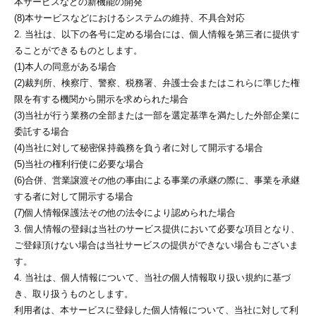
本サービスなどの新機能の開発
(8)本サービスなどにおけるシステムの維持、不具合対応
2. 当社は、以下の各号に定める場合には、個人情報を第三者に提供す
ることができるものとします。
(1)本人の同意がある場合
(2)裁判所、検察庁、警察、税務署、弁護士会またはこれらに準じた権
限を有する機関から開示を求められた場合
(3)当社が行う業務の全部または一部を選定基準を満たした外部企業に
委託する場合
(4)当社に対して秘密保持義務を負う者に対して開示する場合
(5)当社の権利行使に必要な場合
(6)合併、営業譲渡その他の事由による事業の承継の際に、事業を承継
する者に対して開示する場合
(7)個人情報保護法その他の法令により認められた場合
3. 個人情報の登録は当社のサービス提供において必要な項目となり、
ご登録頂けない場合は当社サービスの提供ができない場合もございま
す。
4. 当社は、個人情報について、当社の個人情報取り扱い規約に基づ
き、取り扱うものとします。
利用者は、本サービスに登録した個人情報について、当社に対して利