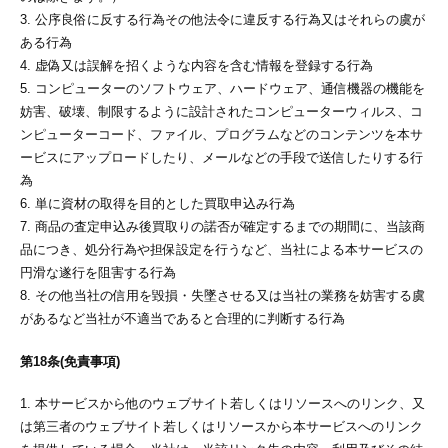
3. 公序良俗に反する行為その他法令に違反する行為又はそれらの虞が
ある行為
4. 虚偽又は誤解を招くような内容を含む情報を登録する行為
5. コンピューターのソフトウェア、ハードウェア、通信機器の機能を
妨害、破壊、制限するように設計されたコンピューターウィルス、コ
ンピューターコード、ファイル、プログラムなどのコンテンツを本サ
ービスにアップロードしたり、メールなどの手段で送信したりする行
為
6. 単に資材の取得を目的とした買取申込み行為
7. 商品の査定申込み後買取りの諾否が確定するまでの期間に、当該商
品につき、処分行為や担保設定を行うなど、当社による本サービスの
円滑な遂行を阻害する行為
8. その他当社の信用を毀損・失墜させる又は当社の業務を妨害する虞
があるなど当社が不適当であると合理的に判断する行為
第18条(免責事項)
1. 本サービスから他のウェブサイト若しくはリソースへのリンク、又
は第三者のウェブサイト若しくはリソースから本サービスへのリンク