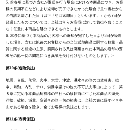
5. 前各項に基づき当社が返送を行う場合における本商品につき、お客
様の長期不在などにより返却が完了できなかった場合で且つ当社から
の当該返却された日（以下「初回返却日」といいます。）から7日が
経過したものについては、当社は何らお客様に対して負担を負うこと
なく任意に本商品を処分できるものとします。
6. 本条に基づく本商品のお客様への返却が完了した日より3日が経過
した場合、当社は以後のお客様からの当該返却商品に関する数量・品
質に関する相違の主張、廃棄される又は廃棄された本商品の返却の要
求その他一切の問題につき異議を受け付けないものとします。>
第10条(危険負担)
地震、台風、落雷、火事、大雪、津波、洪水その他の自然災害、戦
争、暴動、内乱、テロ、労働争議その他の不可抗力事由によって、第
８条に定める本商品所有権の当社への移転前に生じた本商品の滅失、
汚損、破損、減量、変質その他一切の損害は、当社の責に帰すべき事
由がある場合を除き、全てお客様の負担とします。
第11条(表明保証)