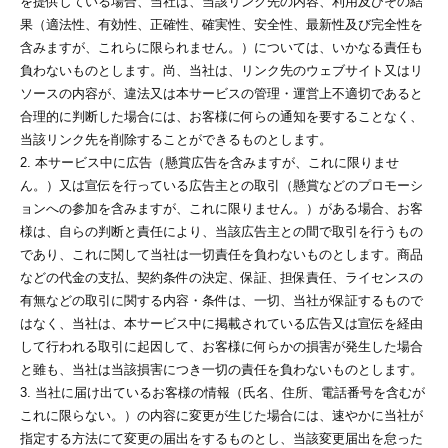
を提供している場合、当社は、当該リンク先の内容、利用及びその結
果（適法性、有効性、正確性、確実性、安全性、最新性及び完全性を
含みますが、これらに限られません。）については、いかなる責任も
負わないものとします。尚、当社は、リンク先のウェブサイト又はリ
ソースの内容が、違法又は本サービスの管理・運営上不適切であると
合理的に判断した場合には、お客様に何らの通知を要することなく、
当該リンク先を削除することができるものとします。
2. 本サービス中に広告（懸賞広告を含みますが、これに限りませ
ん。）又は宣伝を行っている広告主との取引（懸賞などのプロモーシ
ョンへの参加を含みますが、これに限りません。）がある場合、お客
様は、自らの判断と責任により、当該広告主との間で取引を行うもの
であり、これに関して当社は一切責任を負わないものとします。商品
などの代金の支払、契約条件の決定、保証、担保責任、ライセンスの
有無などの取引に関する内容・条件は、一切、当社が保証するもので
はなく、当社は、本サービス中に掲載されている広告又は宣伝を経由
して行われる取引に起因して、お客様に何らかの損害が発生した場合
と雖も、当社は当該損害につき一切の責任を負わないものとします。
3. 当社に届け出ているお客様の情報（氏名、住所、電話番号を含むが
これに限らない。）の内容に変更が生じた場合には、速やかに当社が
指定する方法にて変更の届出をするものとし、当該変更届出を怠った