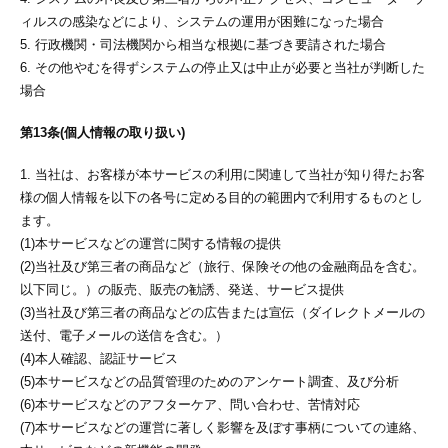
ィルスの感染などにより、システムの運用が困難になった場合
5. 行政機関・司法機関から相当な根拠に基づき要請された場合
6. その他やむを得ずシステムの停止又は中止が必要と当社が判断した
場合
第13条(個人情報の取り扱い)
1. 当社は、お客様が本サービスの利用に関連して当社が知り得たお客
様の個人情報を以下の各号に定める目的の範囲内で利用するものとし
ます。
(1)本サービスなどの運営に関する情報の提供
(2)当社及び第三者の商品など（旅行、保険その他の金融商品を含む。
以下同じ。）の販売、販売の勧誘、発送、サービス提供
(3)当社及び第三者の商品などの広告または宣伝（ダイレクトメールの
送付、電子メールの送信を含む。）
(4)本人確認、認証サービス
(5)本サービスなどの品質管理のためのアンケート調査、及び分析
(6)本サービスなどのアフターケア、問い合わせ、苦情対応
(7)本サービスなどの運営に著しく影響を及ぼす事柄についての連絡、