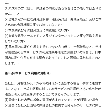
ん。
(1)未成年の方（但し、保護者の同意がある場合はこの限りではありま
せん。）>
(2)当社所定の有効な身分証明書（運転免許証・健康保険証）及びご本
人名義の金融機関口座をお持ちでない方>
(3)本規約及びその他諸規定に同意頂けない方>
(4)有効な電子メールアドレス及びインターネットに必要な設備を所有
していない方>
(5)日本国内に定住住所をお持ちでない方（但し、一部離島など、当社
が別途定める本サービスの利用対象外地域にお住まいの場合は、日本
国内に定住住所を有する場合であってもこれと同様に扱われるものと
します。）
第16条(本サービス利用のお断り)
当社は、お客様が以下の各号の何れかに該当する場合、事前に通知す
ることなく、当該お客様に対して本サービスの利用停止その他当社が
適当と考える措置を講ずることができるものとします。
(1)登録された内容に虚偽の事項が含まれていることが判明した場合
(2)過去に当社又は当社の関連会社の提供する何らかのサービスに関し