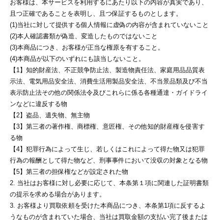
お客様は、本サービスを利用するにあたり以下の内容が真実であり、
且つ正確であることを表明し、且つ保証するものとします。
(1)当社に対して提供する個人情報に虚偽の内容が含まれていないこと
(2)本人確認書類が偽造、変造したものではないこと
(3)本商品につき、お客様が正当な権原を有すること。
(4)本商品が以下のいずれにも該当しないこと。
【1】知的財産法、不正競争防止法、製造物責任法、家庭用品品質表
示法、電気用品安全法、消費生活用製品安全法、不当景品類及び不当
表示防止法その他の関係法令及びこれらに係る各種通達・ガイドライ
ンなどに違反する物
【2】盗品、遺失物、無主物
【3】第三者の著作権、商標権、意匠権、その他知的財産権を侵害す
る物
【4】犯罪行為によって生じ、若しくはこれによって得た物又は犯罪
行為の報酬として得た物など、刑事事件において没収の対象となる物
【5】第三者の担保権などが設定された物
2. 当社はお客様に対し必要に応じて、本条第１項に関連した証明書類
の提示を求める場合があります。
3. お客様より買取依頼を受けた本商品につき、本条第1項に反するよ
うなものが含まれていた場合、当社は買取金額の支払い完了後または