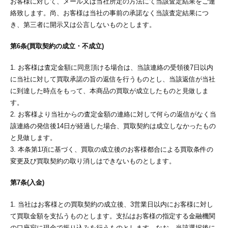
お客様に対して、メール又は当社所定の方法にて当該査定結果をご連
絡致します。尚、お客様は当社の事前の承諾なく当該査定結果につ
き、第三者に開示又は公言しないものとします。
第6条(買取契約の成立・不成立)
1. お客様は査定金額に同意頂ける場合は、当該連絡の受領後7日以内
に当社に対して買取承諾の旨の返信を行うものとし、当該返信が当社
に到達した時点をもって、本商品の買取が成立したものと見做しま
す。
2. お客様より当社からの査定金額の連絡に対して何らの返信がなく当
該連絡の発信後14日が経過した場合、買取契約は成立しなかったもの
と見做します。
3. 本条第1項に基づく、買取の成立後のお客様都合による買取条件の
変更及び買取契約の取り消しはできないものとします。
第7条(入金)
1. 当社はお客様との買取契約の成立後、3営業日以内にお客様に対し
て買取金額を支払うものとします。支払はお客様の指定する金融機関
の口座宛に現金で振り込みを行うものとします。なお、当該選択後に