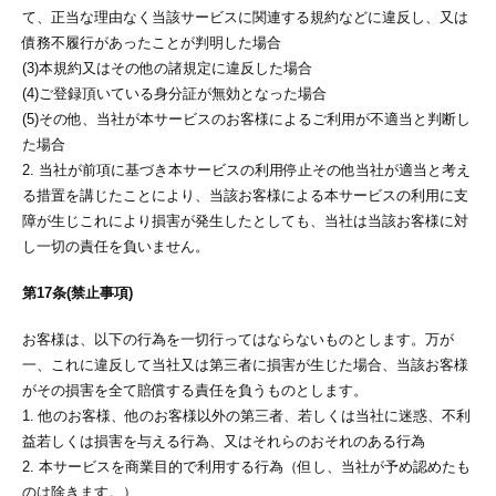
て、正当な理由なく当該サービスに関連する規約などに違反し、又は
債務不履行があったことが判明した場合
(3)本規約又はその他の諸規定に違反した場合
(4)ご登録頂いている身分証が無効となった場合
(5)その他、当社が本サービスのお客様によるご利用が不適当と判断し
た場合
2. 当社が前項に基づき本サービスの利用停止その他当社が適当と考え
る措置を講じたことにより、当該お客様による本サービスの利用に支
障が生じこれにより損害が発生したとしても、当社は当該お客様に対
し一切の責任を負いません。
第17条(禁止事項)
お客様は、以下の行為を一切行ってはならないものとします。万が
一、これに違反して当社又は第三者に損害が生じた場合、当該お客様
がその損害を全て賠償する責任を負うものとします。
1. 他のお客様、他のお客様以外の第三者、若しくは当社に迷惑、不利
益若しくは損害を与える行為、又はそれらのおそれのある行為
2. 本サービスを商業目的で利用する行為（但し、当社が予め認めたも
のは除きます。）