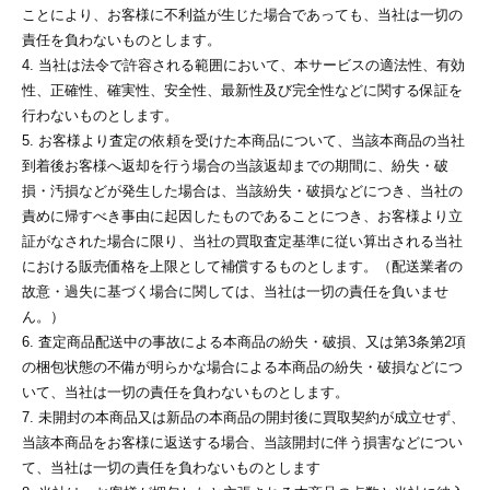
ことにより、お客様に不利益が生じた場合であっても、当社は一切の
責任を負わないものとします。
4. 当社は法令で許容される範囲において、本サービスの適法性、有効
性、正確性、確実性、安全性、最新性及び完全性などに関する保証を
行わないものとします。
5. お客様より査定の依頼を受けた本商品について、当該本商品の当社
到着後お客様へ返却を行う場合の当該返却までの期間に、紛失・破
損・汚損などが発生した場合は、当該紛失・破損などにつき、当社の
責めに帰すべき事由に起因したものであることにつき、お客様より立
証がなされた場合に限り、当社の買取査定基準に従い算出される当社
における販売価格を上限として補償するものとします。（配送業者の
故意・過失に基づく場合に関しては、当社は一切の責任を負いませ
ん。）
6. 査定商品配送中の事故による本商品の紛失・破損、又は第3条第2項
の梱包状態の不備が明らかな場合による本商品の紛失・破損などにつ
いて、当社は一切の責任を負わないものとします。
7. 未開封の本商品又は新品の本商品の開封後に買取契約が成立せず、
当該本商品をお客様に返送する場合、当該開封に伴う損害などについ
て、当社は一切の責任を負わないものとします