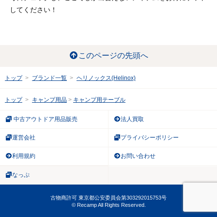
してください！
このページの先頭へ
トップ
ブランド一覧
ヘリノックス(Helinox)
トップ
キャンプ用品
キャンプ用テーブル
中古アウトドア用品販売
法人買取
運営会社
プライバシーポリシー
利用規約
お問い合わせ
なっぷ
古物商許可 東京都公安委員会第303292015753号
© Recamp All Rights Reserved.