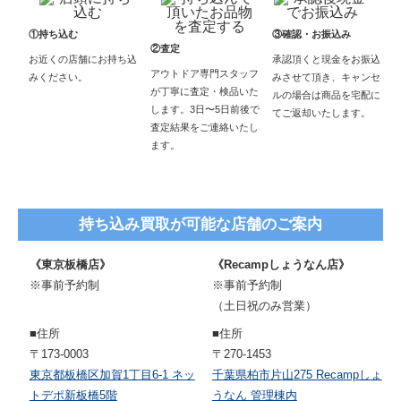
①持ち込む
③確認・お振込み
②査定
お近くの店舗にお持ち込
承認頂くと現金をお振込
アウトドア専門スタッフ
みください。
みさせて頂き、キャンセ
が丁寧に査定・検品いた
ルの場合は商品を宅配に
します。3日〜5日前後で
てご返却いたします。
査定結果をご連絡いたし
ます。
持ち込み買取が可能な店舗のご案内
《東京板橋店》
《Recampしょうなん店》
※事前予約制
※事前予約制
（土日祝のみ営業）
■住所
■住所
〒173-0003
〒270-1453
東京都板橋区加賀1丁目6-1 ネッ
千葉県柏市片山275 Recampしょ
トデポ新板橋5階
うなん 管理棟内