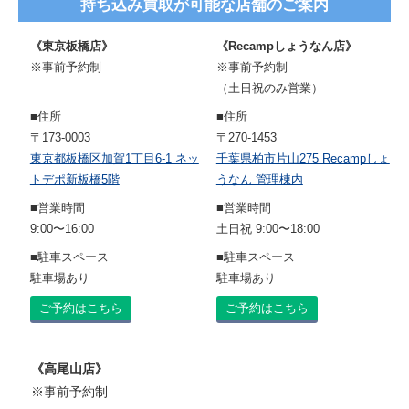
持ち込み買取が可能な店舗のご案内
《東京板橋店》
《Recampしょうなん店》
※事前予約制
※事前予約制
（土日祝のみ営業）
■住所
■住所
〒173-0003
〒270-1453
東京都板橋区加賀1丁目6-1 ネッ
千葉県柏市片山275 Recampしょ
トデポ新板橋5階
うなん 管理棟内
■営業時間
■営業時間
9:00〜16:00
土日祝 9:00〜18:00
■駐車スペース
■駐車スペース
駐車場あり
駐車場あり
ご予約はこちら
ご予約はこちら
《高尾山店》
※事前予約制