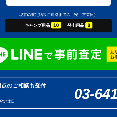
現在の査定結果ご連絡までの目安（営業日）
10
8
キャンプ
用品
登山
用品
明点のご相談も受付
03-64
土日祝定休日）