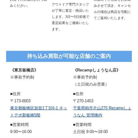
アウトドア専門スタッフ
みください。
みさせて頂き、キャンセ
が丁寧に査定・検品いた
ルの場合は商品を宅配に
します。3日〜5日前後で
てご返却いたします。
査定結果をご連絡いたし
ます。
持ち込み買取が可能な店舗のご案内
《東京板橋店》
《Recampしょうなん店》
※事前予約制
※事前予約制
（土日祝のみ営業）
■住所
■住所
〒173-0003
〒270-1453
東京都板橋区加賀1丁目6-1 ネッ
千葉県柏市片山275 Recampしょ
トデポ新板橋5階
うなん 管理棟内
■営業時間
■営業時間
9:00〜16:00
土日祝 9:00〜18:00