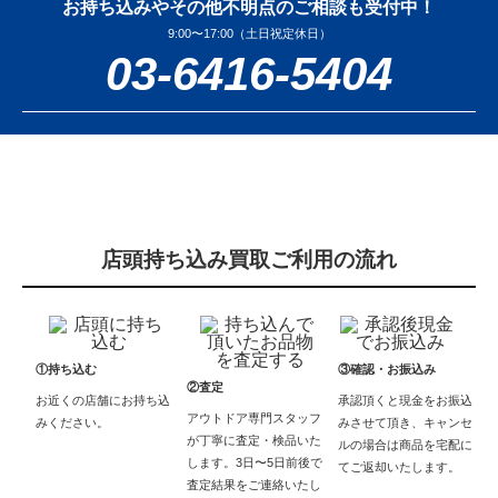
お持ち込みやその他不明点のご相談も受付中！
9:00〜17:00（土日祝定休日）
03-6416-5404
店頭持ち込み買取ご利用の流れ
①持ち込む
③確認・お振込み
②査定
お近くの店舗にお持ち込
承認頂くと現金をお振込
アウトドア専門スタッフ
みください。
みさせて頂き、キャンセ
が丁寧に査定・検品いた
ルの場合は商品を宅配に
します。3日〜5日前後で
てご返却いたします。
査定結果をご連絡いたし