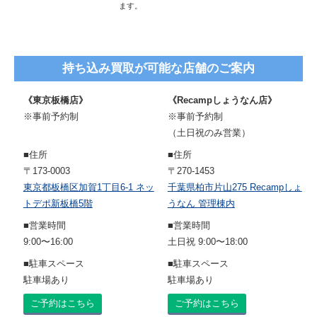
ます。
持ち込み買取が可能な店舗のご案内
《東京板橋店》
《Recampしょうなん店》
※事前予約制
※事前予約制
（土日祝のみ営業）
■住所
■住所
〒173-0003
〒270-1453
東京都板橋区加賀1丁目6-1 ネッ
千葉県柏市片山275 Recampしょ
トデポ新板橋5階
うなん 管理棟内
■営業時間
■営業時間
9:00〜16:00
土日祝 9:00〜18:00
■駐車スペース
■駐車スペース
駐車場あり
駐車場あり
ご予約はこちら
ご予約はこちら