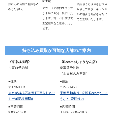
②査定
お近くの店舗にお持ち込
承認頂くと現金をお振込
アウトドア専門スタッフ
みください。
みさせて頂き、キャンセ
が丁寧に査定・検品いた
ルの場合は商品を宅配に
します。3日〜5日前後で
てご返却いたします。
査定結果をご連絡いたし
ます。
持ち込み買取が可能な店舗のご案内
《東京板橋店》
《Recampしょうなん店》
※事前予約制
※事前予約制
（土日祝のみ営業）
■住所
■住所
〒173-0003
〒270-1453
東京都板橋区加賀1丁目6-1 ネッ
千葉県柏市片山275 Recampしょ
トデポ新板橋5階
うなん 管理棟内
■営業時間
■営業時間
9:00〜16:00
土日祝 9:00〜18:00