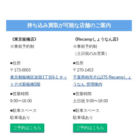
持ち込み買取が可能な店舗のご案内
《東京板橋店》
《Recampしょうなん店》
※事前予約制
※事前予約制
（土日祝のみ営業）
■住所
■住所
〒173-0003
〒270-1453
東京都板橋区加賀1丁目6-1 ネッ
千葉県柏市片山275 Recampしょ
トデポ新板橋5階
うなん 管理棟内
■営業時間
■営業時間
9:00〜16:00
土日祝 9:00〜18:00
■駐車スペース
■駐車スペース
駐車場あり
駐車場あり
ご予約はこちら
ご予約はこちら