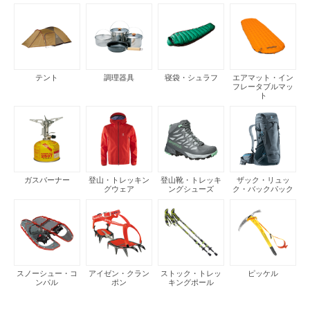
テント
調理器具
寝袋・シュラフ
エアマット・イン
フレータブルマッ
ト
ガスバーナー
登山・トレッキン
登山靴・トレッキ
ザック・リュッ
グウェア
ングシューズ
ク・バックパック
スノーシュー・コ
アイゼン・クラン
ストック・トレッ
ピッケル
ンパル
ポン
キングポール