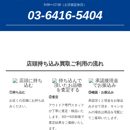
9:00〜17:00（土日祝定休日）
03-6416-5404
店頭持ち込み買取ご利用の流れ
①持ち込む
③確認・お振込み
②査定
お近くの店舗にお持ち込
承認頂くと現金をお振込
アウトドア専門スタッフ
みください。
みさせて頂き、キャンセ
が丁寧に査定・検品いた
ルの場合は商品を宅配に
します。3日〜5日前後で
てご返却いたします。
査定結果をご連絡いたし
ます。