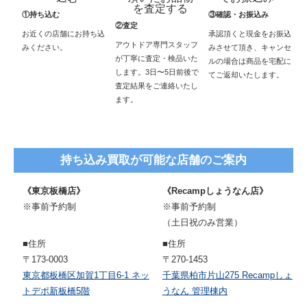
①持ち込む
③確認・お振込み
②査定
お近くの店舗にお持ち込
承認頂くと現金をお振込
アウトドア専門スタッフ
みください。
みさせて頂き、キャンセ
が丁寧に査定・検品いた
ルの場合は商品を宅配に
します。3日〜5日前後で
てご返却いたします。
査定結果をご連絡いたし
ます。
持ち込み買取が可能な店舗のご案内
《東京板橋店》
《Recampしょうなん店》
※事前予約制
※事前予約制
（土日祝のみ営業）
■住所
■住所
〒173-0003
〒270-1453
東京都板橋区加賀1丁目6-1 ネッ
千葉県柏市片山275 Recampしょ
トデポ新板橋5階
うなん 管理棟内