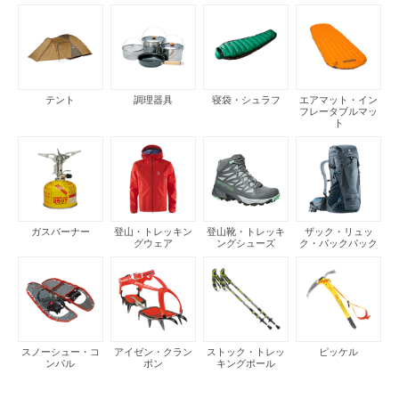
テント
調理器具
寝袋・シュラフ
エアマット・イン
フレータブルマッ
ト
ガスバーナー
登山・トレッキン
登山靴・トレッキ
ザック・リュッ
グウェア
ングシューズ
ク・バックパック
スノーシュー・コ
アイゼン・クラン
ストック・トレッ
ピッケル
ンパル
ポン
キングポール