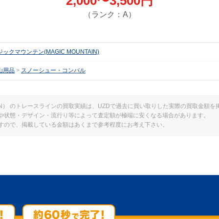
2,000〜3,500円
（ランク：A）
ックマウンテン(MAGIC MOUNTAIN)
山用品
スノーシュー・コンパル
TAIN） のトレースラインの買取実績は、UZDで過去に買い取りした実際の買取金額
や状態・デザイン・流行り等によって査定額が極端に安くなる場合があります。
すので、掲載している金額はあくまで参考程度にお考え下さい。