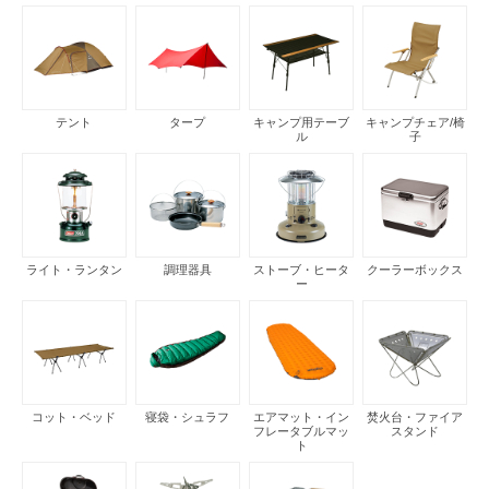
テント
タープ
キャンプ用テーブ
キャンプチェア/椅
ル
子
ライト・ランタン
調理器具
ストーブ・ヒータ
クーラーボックス
ー
コット・ベッド
寝袋・シュラフ
エアマット・イン
焚火台・ファイア
フレータブルマッ
スタンド
ト