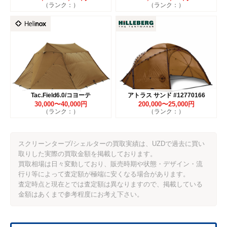
（ランク：）
（ランク：）
Tac.Field6.0/コヨーテ
アトラス サンド #12770166
30,000〜40,000円
200,000〜25,000円
（ランク：）
（ランク：）
スクリーンタープ/シェルターの買取実績は、UZDで過去に買い
取りした実際の買取金額を掲載しております。
買取相場は日々変動しており、販売時期や状態・デザイン・流
行り等によって査定額が極端に安くなる場合があります。
査定時点と現在とでは査定額は異なりますので、掲載している
金額はあくまで参考程度にお考え下さい。