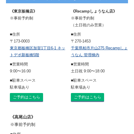
《東京板橋店》
《Recampしょうなん店》
※事前予約制
※事前予約制
（土日祝のみ営業）
■住所
■住所
〒173-0003
〒270-1453
東京都板橋区加賀1丁目6-1 ネッ
千葉県柏市片山275 Recampしょ
トデポ新板橋5階
うなん 管理棟内
■営業時間
■営業時間
9:00〜16:00
土日祝 9:00〜18:00
■駐車スペース
■駐車スペース
駐車場あり
駐車場あり
ご予約はこちら
ご予約はこちら
《高尾山店》
※事前予約制