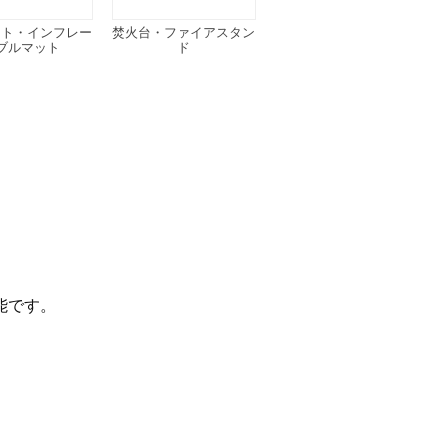
ット・インフレー
焚火台・ファイアスタン
ブルマット
ド
能です。