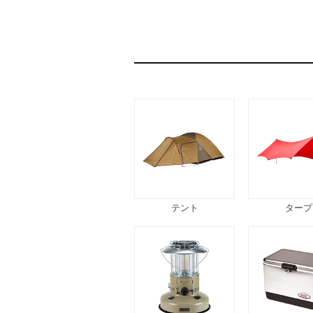
テント
タープ