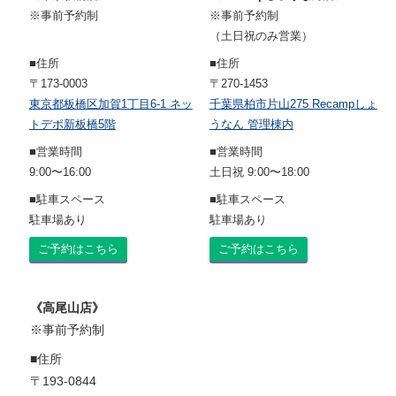
※事前予約制
※事前予約制
（土日祝のみ営業）
■住所
■住所
〒173-0003
〒270-1453
東京都板橋区加賀1丁目6-1 ネッ
千葉県柏市片山275 Recampしょ
トデポ新板橋5階
うなん 管理棟内
■営業時間
■営業時間
9:00〜16:00
土日祝 9:00〜18:00
■駐車スペース
■駐車スペース
駐車場あり
駐車場あり
ご予約はこちら
ご予約はこちら
《高尾山店》
※事前予約制
■住所
〒193-0844