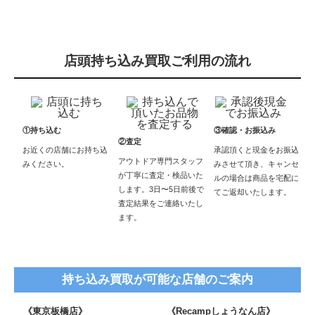
店頭持ち込み買取ご利用の流れ
①持ち込む
③確認・お振込み
②査定
お近くの店舗にお持ち込
承認頂くと現金をお振込
アウトドア専門スタッフ
みください。
みさせて頂き、キャンセ
が丁寧に査定・検品いた
ルの場合は商品を宅配に
します。3日〜5日前後で
てご返却いたします。
査定結果をご連絡いたし
ます。
持ち込み買取が可能な店舗のご案内
《東京板橋店》
《Recampしょうなん店》