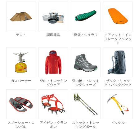
テント
調理器具
寝袋・シュラフ
エアマット・イン
フレータブルマッ
ト
ガスバーナー
登山・トレッキン
登山靴・トレッキ
ザック・リュッ
グウェア
ングシューズ
ク・バックパック
スノーシュー・コ
アイゼン・クラン
ストック・トレッ
ピッケル
ンパル
ポン
キングポール