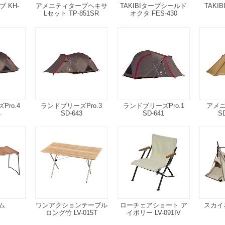
 KH-
アメニティタープヘキサ
TAKIBIタープシールド
TAKI
Lセット TP-851SR
オクタ FES-430
ro.4
ランドブリーズPro.3
ランドブリーズPro.1
アメ
4
SD-643
SD-641
S
ム
ワンアクションテーブル
ローチェアショート ア
スカイネ
ロング竹 LV-015T
イボリー LV-091IV