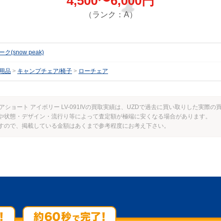
4,500〜6,000円
（ランク：A）
(snow peak)
用品
キャンプチェア/椅子
ローチェア
チェアショート アイボリー LV-091IVの買取実績は、UZDで過去に買い取りした実
や状態・デザイン・流行り等によって査定額が極端に安くなる場合があります。
すので、掲載している金額はあくまで参考程度にお考え下さい。