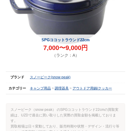
SPGココットラウンド22cm
7,000〜9,000円
（ランク：A）
ブランド
スノーピーク(snow peak)
カテゴリー
キャンプ用品
調理器具
アウトドア用鍋/クッカー
スノーピーク（snow peak） のSPGココットラウンド22cmの買取実
績は、UZDで過去に買い取りした実際の買取金額を掲載しておりま
す。
買取相場は日々変動しており、販売時期や状態・デザイン・流行り等