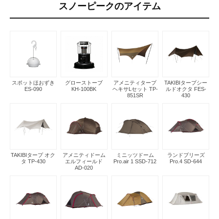
スノーピークのアイテム
スポットほおずき
グローストーブ
アメニティタープ
TAKIBIタープシー
ES-090
KH-100BK
ヘキサLセット TP-
ルドオクタ FES-
851SR
430
TAKIBIタープ オク
アメニティドーム
ミニッツドーム
ランドブリーズ
タ TP-430
エルフィールド
Pro.air 1 SSD-712
Pro.4 SD-644
AD-020