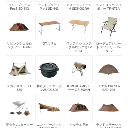
ランドブリーズ
ランドブリーズ
アメニティドーム
ランドロック アイ
Pro.3 SD-643
Pro.1 SD-641
M SDE-001RH
ボリー TP-671IV
リビングシェルロ
IGTスリム
ワンアクションテ
ローチェアショー
ング Pro. TP-660
ーブルロング竹 LV-
ト アイボリー LV-
015T
091IV
スカイネスト SD-
和鉄ダッチオーブ
HOME&CAMPバー
ファル Pro.air 4
660
ン26 CS-520
ナー GS-600KH
SSD-704
焚火台Lスターター
エントリーパック
トルテュ Pro.
ランドステーショ