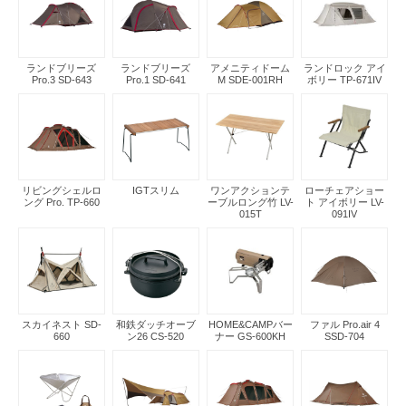
ランドブリーズ
ランドブリーズ
アメニティドーム
ランドロック アイ
Pro.3 SD-643
Pro.1 SD-641
M SDE-001RH
ボリー TP-671IV
リビングシェルロ
IGTスリム
ワンアクションテ
ローチェアショー
ング Pro. TP-660
ーブルロング竹 LV-
ト アイボリー LV-
015T
091IV
スカイネスト SD-
和鉄ダッチオーブ
HOME&CAMPバー
ファル Pro.air 4
660
ン26 CS-520
ナー GS-600KH
SSD-704