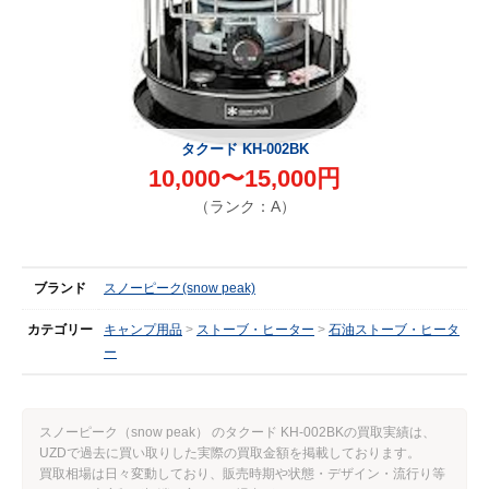
タクード KH-002BK
10,000〜15,000円
（ランク：A）
ブランド
スノーピーク(snow peak)
カテゴリー
キャンプ用品
ストーブ・ヒーター
石油ストーブ・ヒータ
ー
スノーピーク（snow peak） のタクード KH-002BKの買取実績は、
UZDで過去に買い取りした実際の買取金額を掲載しております。
買取相場は日々変動しており、販売時期や状態・デザイン・流行り等