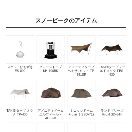
スノーピークのアイテム
スポットほおずき
グローストーブ
アメニティタープ
TAKIBIタープシー
ES-090
KH-100BK
ヘキサLセット TP-
ルドオクタ FES-
851SR
430
TAKIBIタープ オク
アメニティドーム
ミニッツドーム
ランドブリーズ
タ TP-430
エルフィールド
Pro.air 1 SSD-712
Pro.4 SD-644
AD-020