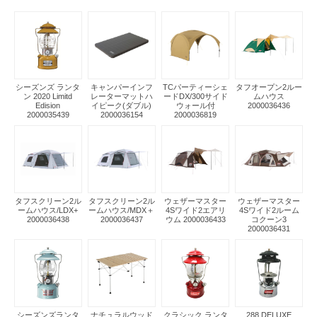
シーズンズ ランタ
キャンパーインフ
TCパーティーシェ
タフオープン2ルー
ン 2020 Limitd
レーターマットハ
ードDX/300サイド
ムハウス
Edision
イピーク(ダブル)
ウォール付
2000036436
2000035439
2000036154
2000036819
タフスクリーン2ル
タフスクリーン2ル
ウェザーマスター
ウェザーマスター
ームハウス/LDX+
ームハウス/MDX＋
4Sワイド2エアリ
4Sワイド2ルーム
2000036438
2000036437
ウム 2000036433
コクーン3
2000036431
シーズンズランタ
ナチュラルウッド
クラシック ランタ
288 DELUXE