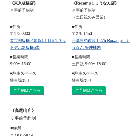
《東京板橋店》
《Recampしょうなん店》
※事前予約制
※事前予約制
（土日祝のみ営業）
■住所
■住所
〒173-0003
〒270-1453
東京都板橋区加賀1丁目6-1 ネッ
千葉県柏市片山275 Recampしょ
トデポ新板橋5階
うなん 管理棟内
■営業時間
■営業時間
9:00〜16:00
土日祝 9:00〜18:00
■駐車スペース
■駐車スペース
駐車場あり
駐車場あり
ご予約はこちら
ご予約はこちら
《高尾山店》
※事前予約制
■住所
〒193-0844