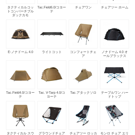
タクティカルコッ
Tac.Field6.0/コヨー
チェアワン
チェアツー ホーム
トコンバーチブル
テ
ダックカモ
E-ノナドーム 4.0
ライトコット
コンフォートチェ
ノナドーム 4.0 オ
ア
ールブラックス
Tac.Field4.0/コヨー
Tac. V-Tarp 4.0/コ
Tac.アタックソロ
テーブルワン ハー
テ
ヨーテ
ドトップ
タクティカル スウ
グラウンドチェア
チェアツー ロッカ
モンロ チェア エリ