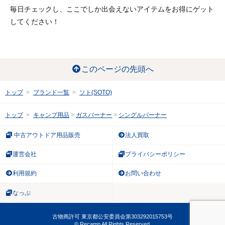
毎日チェックし、ここでしか出会えないアイテムをお得にゲット
してください！
このページの先頭へ
トップ
ブランド一覧
ソト(SOTO)
トップ
キャンプ用品
ガスバーナー
シングルバーナー
中古アウトドア用品販売
法人買取
運営会社
プライバシーポリシー
利用規約
お問い合わせ
なっぷ
古物商許可 東京都公安委員会第303292015753号
© Recamp All Rights Reserved.