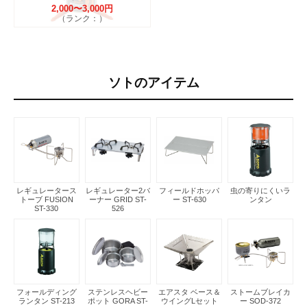
2,000〜3,000円
（ランク：）
ソトのアイテム
レギュレータース
レギュレーター2バ
フィールドホッパ
虫の寄りにくいラ
トーブ FUSION
ーナー GRID ST-
ー ST-630
ンタン
ST-330
526
フォールディング
ステンレスヘビー
エアスタ ベース＆
ストームブレイカ
ランタン ST-213
ポット GORA ST-
ウイングLセット
ー SOD-372