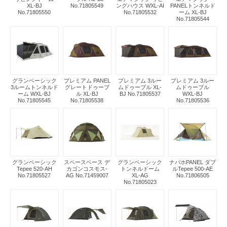
XL-BJ
No.71805549
ングハウス WXL-AI
PANELトンネルド
No.71805550
No.71805532
ーム XL-BJ
No.71805544
グランベーシック
プレミアム PANEL
プレミアム 3ルー
プレミアム 3ルー
3ルームトンネルド
グレートドゥーブ
ムドゥーブル XL-
ムドゥーブル
ーム WXL-BJ
ル XL-BJ
BJ No.71805537
WXL-BJ
No.71805545
No.71805538
No.71805536
グランベーシック
スペースベース デ
グランベーシック
ナバホPANEL ダブ
Tepee 520-AH
カゴンコスモス-
トンネルドーム
ルTepee 500-AE
No.71805527
AG No.71459007
XL-AG
No.71806505
No.71805023