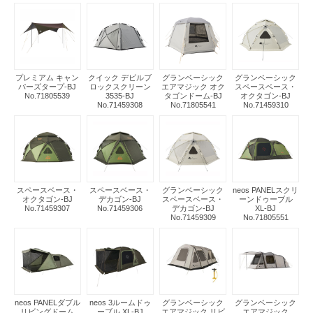
プレミアム キャン
クイック デビルブ
グランベーシック
グランベーシック
パーズタープ-BJ
ロックスクリーン
エアマジック オク
スペースベース・
No.71805539
3535-BJ
タゴンドーム-BJ
オクタゴン-BJ
No.71459308
No.71805541
No.71459310
スペースベース・
スペースベース・
グランベーシック
neos PANELスクリ
オクタゴン-BJ
デカゴン-BJ
スペースベース・
ーンドゥーブル
No.71459307
No.71459306
デカゴン-BJ
XL-BJ
No.71459309
No.71805551
neos PANELダブル
neos 3ルームドゥ
グランベーシック
グランベーシック
リビングドーム
ーブル XL-BJ
エアマジック リビ
エアマジック