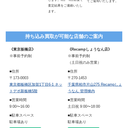
てご返却いたします。
査定結果をご連絡いたし
ます。
持ち込み買取が可能な店舗のご案内
《東京板橋店》
《Recampしょうなん店》
※事前予約制
※事前予約制
（土日祝のみ営業）
■住所
■住所
〒173-0003
〒270-1453
東京都板橋区加賀1丁目6-1 ネッ
千葉県柏市片山275 Recampしょ
トデポ新板橋5階
うなん 管理棟内
■営業時間
■営業時間
9:00〜16:00
土日祝 9:00〜18:00
■駐車スペース
■駐車スペース
駐車場あり
駐車場あり