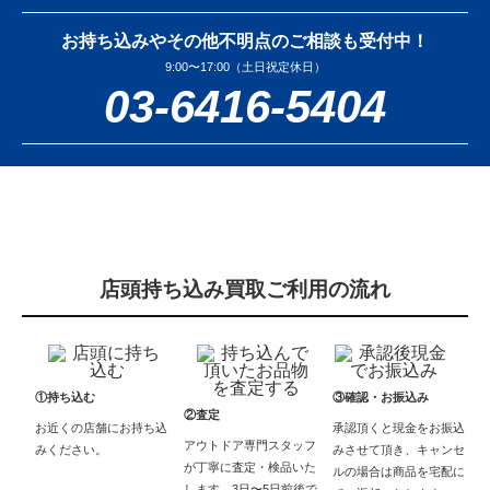
お持ち込みやその他不明点のご相談も受付中！
9:00〜17:00（土日祝定休日）
03-6416-5404
店頭持ち込み買取ご利用の流れ
①持ち込む
③確認・お振込み
②査定
お近くの店舗にお持ち込
承認頂くと現金をお振込
アウトドア専門スタッフ
みください。
みさせて頂き、キャンセ
が丁寧に査定・検品いた
ルの場合は商品を宅配に
します。3日〜5日前後で