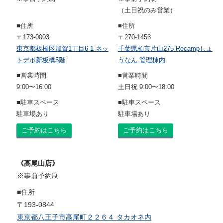
（土日祝のみ営業）
■住所
■住所
〒173-0003
〒270-1453
東京都板橋区加賀1丁目6-1 ネッ
千葉県柏市片山275 Recampしょ
トデポ新板橋5階
うなん 管理棟内
■営業時間
■営業時間
9:00〜16:00
土日祝 9:00〜18:00
■駐車スペース
■駐車スペース
駐車場あり
駐車場あり
ご予約はこちら
ご予約はこちら
《高尾山店》
※事前予約制
■住所
〒193-0844
東京都八王子市高尾町２２６４ タカオネ内