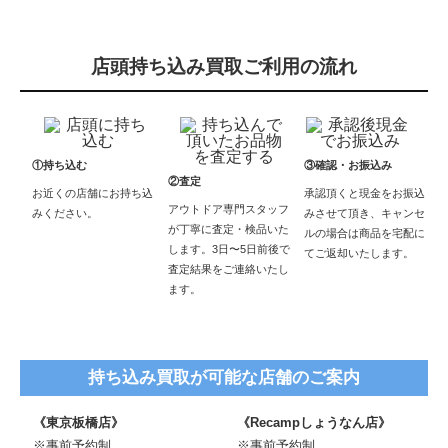
店頭持ち込み買取ご利用の流れ
①持ち込む
③確認・お振込み
②査定
お近くの店舗にお持ち込
承認頂くと現金をお振込
アウトドア専門スタッフ
みください。
みさせて頂き、キャンセ
が丁寧に査定・検品いた
ルの場合は商品を宅配に
します。3日〜5日前後で
てご返却いたします。
査定結果をご連絡いたし
ます。
持ち込み買取が可能な店舗のご案内
《東京板橋店》
《Recampしょうなん店》
※事前予約制
※事前予約制