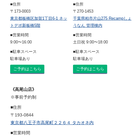
■住所
■住所
〒173-0003
〒270-1453
東京都板橋区加賀1丁目6-1 ネッ
千葉県柏市片山275 Recampしょ
トデポ新板橋5階
うなん 管理棟内
■営業時間
■営業時間
9:00〜16:00
土日祝 9:00〜18:00
■駐車スペース
■駐車スペース
駐車場あり
駐車場あり
ご予約はこちら
ご予約はこちら
《高尾山店》
※事前予約制
■住所
〒193-0844
東京都八王子市高尾町２２６４ タカオネ内
■営業時間