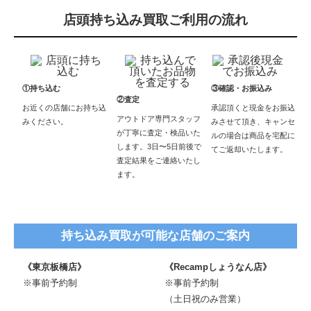
店頭持ち込み買取ご利用の流れ
①持ち込む
③確認・お振込み
②査定
お近くの店舗にお持ち込
承認頂くと現金をお振込
アウトドア専門スタッフ
みください。
みさせて頂き、キャンセ
が丁寧に査定・検品いた
ルの場合は商品を宅配に
します。3日〜5日前後で
てご返却いたします。
査定結果をご連絡いたし
ます。
持ち込み買取が可能な店舗のご案内
《東京板橋店》
《Recampしょうなん店》
※事前予約制
※事前予約制
（土日祝のみ営業）