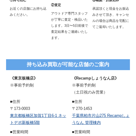
②査定
お近くの店舗にお持ち込
承認頂くと現金をお振込
アウトドア専門スタッフ
みください。
みさせて頂き、キャンセ
が丁寧に査定・検品いた
ルの場合は商品を宅配に
します。3日〜5日前後で
てご返却いたします。
査定結果をご連絡いたし
ます。
持ち込み買取が可能な店舗のご案内
《東京板橋店》
《Recampしょうなん店》
※事前予約制
※事前予約制
（土日祝のみ営業）
■住所
■住所
〒173-0003
〒270-1453
東京都板橋区加賀1丁目6-1 ネッ
千葉県柏市片山275 Recampしょ
トデポ新板橋5階
うなん 管理棟内
■営業時間
■営業時間