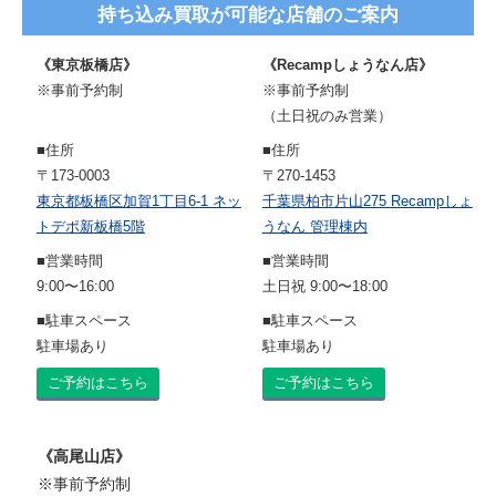
持ち込み買取が可能な店舗のご案内
《東京板橋店》
《Recampしょうなん店》
※事前予約制
※事前予約制
（土日祝のみ営業）
■住所
■住所
〒173-0003
〒270-1453
東京都板橋区加賀1丁目6-1 ネッ
千葉県柏市片山275 Recampしょ
トデポ新板橋5階
うなん 管理棟内
■営業時間
■営業時間
9:00〜16:00
土日祝 9:00〜18:00
■駐車スペース
■駐車スペース
駐車場あり
駐車場あり
ご予約はこちら
ご予約はこちら
《高尾山店》
※事前予約制