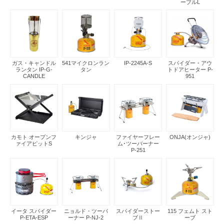
ーブルL
ガス・キャンドル
541マイクロンラン
IP-2245A-S
スパイダー・アウ
ランタン IP-G-
タン
トドアヒーター P-
CANDLE
951
カモト オープンフ
キンジャ
ファイヤーフレー
ONJA(オンジャ)
ァイアピットS
ム･ツーバーナー
P-251
イータ スパイダー
ニョルド・ツーバ
スパイダーストー
115 フェムト スト
P-ETA-ESP
ーナー P-NJ-2
ブⅡ
ーブ