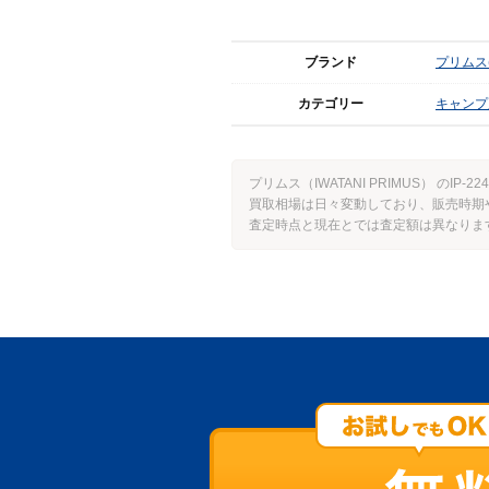
ブランド
プリムス(I
カテゴリー
キャンプ
プリムス（IWATANI PRIMUS） の
買取相場は日々変動しており、販売時期
査定時点と現在とでは査定額は異なりま