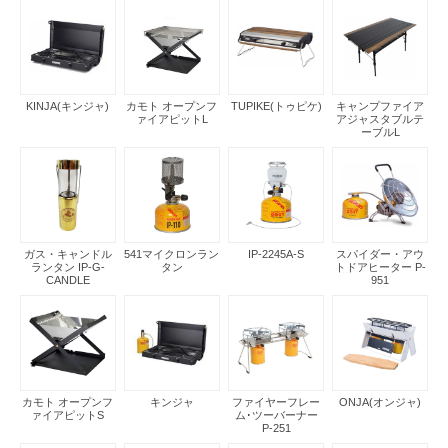
KINJA(キンジャ)
カモト オープンフ
TUPIKE(トゥピケ)
キャンプファイア
ァイアピットL
アジャスタブルテ
ーブルL
ガス・キャンドル
541マイクロンラン
IP-2245A-S
スパイダー・アウ
ランタン IP-G-
タン
トドアヒーター P-
CANDLE
951
カモト オープンフ
キンジャ
ファイヤーフレー
ONJA(オンジャ)
ァイアピットS
ム･ツーバーナー
P-251