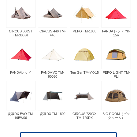
CIRCUS 300ST
CIRCUS 440 TM-
PEPO TM-1803
PANDA レッド YK-
TM-300ST
440
15R
PANDAレッド
PANDA VC TM-
Ten Ger TM-YK-15
PEPO LIGHT TM-
90030
PLI
炎幕DX EVO TM-
炎幕DX TM-1802
CIRCUS 720DX
BIG ROOM（ビッ
19BW06
TM-720DX
グルーム）