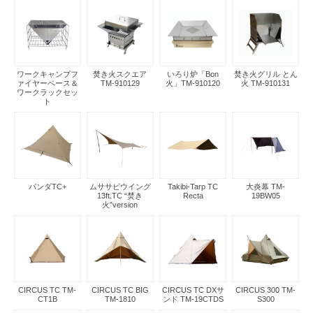
ワークキャンプフ
焚き火スクエア
いろり炉「Bon
焚き火グリル とん
ァイヤーベース＆
TM-910129
火」TM-910120
火 TM-910131
ワークラックセッ
ト
パンダTC+
ムササビウイング
Takibi-Tarp TC
大炎幕 TM-
13ft.TC “焚き
Recta
19BW05
火”version
CIRCUS TC TM-
CIRCUS TC BIG
CIRCUS TC DXサ
CIRCUS 300 TM-
CT1B
TM-1810
ンド TM-19CTDS
S300