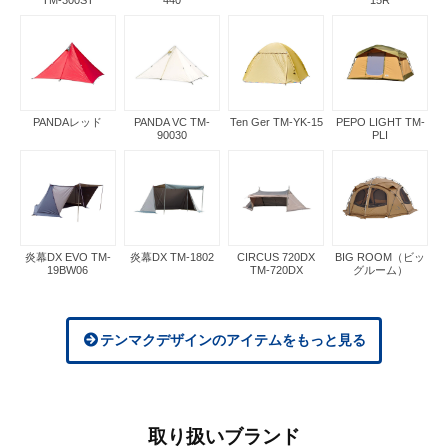
PANDAレッド
PANDA VC TM-
Ten Ger TM-YK-15
PEPO LIGHT TM-
90030
PLI
炎幕DX EVO TM-
炎幕DX TM-1802
CIRCUS 720DX
BIG ROOM（ビッ
19BW06
TM-720DX
グルーム）
テンマクデザインのアイテムをもっと見る
取り扱いブランド