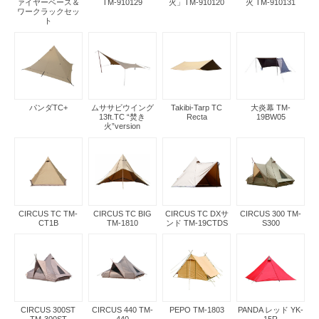
ァイヤーベース＆
TM-910129
火」TM-910120
火 TM-910131
ワークラックセッ
ト
パンダTC+
ムササビウイング
Takibi-Tarp TC
大炎幕 TM-
13ft.TC “焚き
Recta
19BW05
火”version
CIRCUS TC TM-
CIRCUS TC BIG
CIRCUS TC DXサ
CIRCUS 300 TM-
CT1B
TM-1810
ンド TM-19CTDS
S300
CIRCUS 300ST
CIRCUS 440 TM-
PEPO TM-1803
PANDA レッド YK-
TM-300ST
440
15R