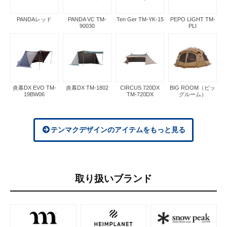
PANDAレッド
PANDA VC TM-
Ten Ger TM-YK-15
PEPO LIGHT TM-
90030
PLI
炎幕DX EVO TM-
炎幕DX TM-1802
CIRCUS 720DX
BIG ROOM（ビッ
19BW06
TM-720DX
グルーム）
テンマクデザインのアイテムをもっと見る
取り扱いブランド