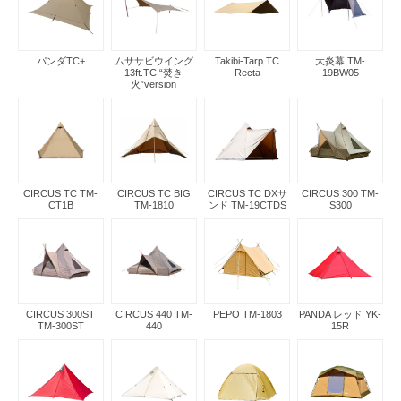
パンダTC+
ムササビウイング
Takibi-Tarp TC
大炎幕 TM-
13ft.TC “焚き
Recta
19BW05
火”version
CIRCUS TC TM-
CIRCUS TC BIG
CIRCUS TC DXサ
CIRCUS 300 TM-
CT1B
TM-1810
ンド TM-19CTDS
S300
CIRCUS 300ST
CIRCUS 440 TM-
PEPO TM-1803
PANDA レッド YK-
TM-300ST
440
15R