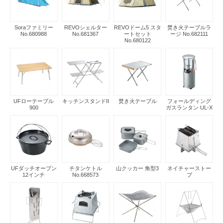
Soraファミリー
REVOシェルター
REVOドーム5 スタ
焚き火テーブルラ
No.680988
No.681367
ートセット
ージ No.682111
No.680122
UFローテーブル
キッチンスタンドII
焚き火テーブル
フォールディング
900
ガスランタン UL-X
UFダッチオーブン
チタンケトル
山クッカー 角型3
ネイチャーストー
12インチ
No.668573
ブ