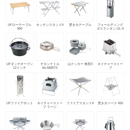
UFローテーブル
キッチンスタンドII
焚き火テーブル
フォールディング
900
ガスランタン UL-X
UFダッチオーブン
チタンケトル
山クッカー 角型3
ネイチャーストー
12インチ
No.668573
ブ
UFファイアポット
ネイチャーストー
ファイアスタンドII
焚き火ベース 450
ブ ラージ