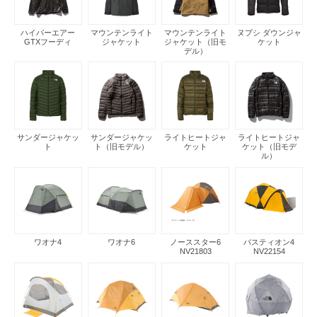
ハイパーエアー
マウンテンライト
マウンテンライト
ヌプシ ダウンジャ
GTXフーディ
ジャケット
ジャケット（旧モ
ケット
デル）
サンダージャケッ
サンダージャケッ
ライトヒートジャ
ライトヒートジャ
ト
ト（旧モデル）
ケット
ケット（旧モデ
ル）
ワオナ4
ワオナ6
ノーススター6
バスティオン4
NV21803
NV22154