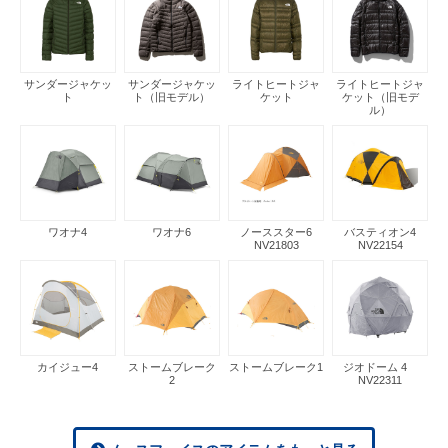
サンダージャケッ
サンダージャケッ
ライトヒートジャ
ライトヒートジャ
ト
ト（旧モデル）
ケット
ケット（旧モデ
ル）
ワオナ4
ワオナ6
ノーススター6
バスティオン4
NV21803
NV22154
カイジュー4
ストームブレーク
ストームブレーク1
ジオドーム 4
2
NV22311