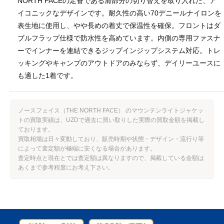
NORTH FACEの定番である肩部分の切り替えを取り入れた、ア
イコニックなデザインです。耐久性の高い70デニールナイロンを
表生地に使用し、やや長めの着丈で保温性を確保。フロントはダ
ブルフラップ仕様で防水性を高めています。内側の専用ファスナ
ーでインナーを連結できるジップインジップシステム対応。トレ
ッキングやキャンプのアウトドアのみならず、デイリーユースに
も適した1着です。
ノースフェイス（THE NORTH FACE） のマウンテンライトジャケッ
トの買取実績は、UZDで過去に買い取りした実際の買取金額を掲載し
ております。
買取相場は日々変動しており、販売時期や状態・デザイン・流行り等
によって査定額が極端に安くなる場合があります。
査定時点と現在とでは査定額は異なりますので、掲載している金額は
あくまで参考程度にお考え下さい。