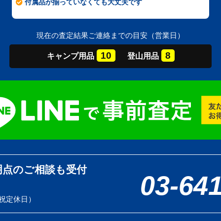
付属品が揃っていなくても大丈夫です
現在の査定結果ご連絡までの目安（営業日）
10
8
キャンプ
用品
登山
用品
明点のご相談も受付
03-64
土日祝定休日）