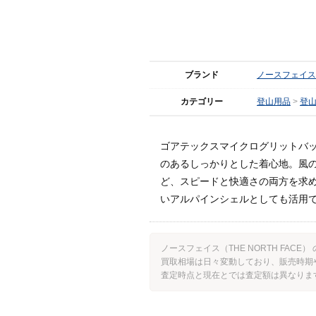
ブランド
ノースフェイス(T
カテゴリー
登山用品
登
ゴアテックスマイクログリットバッ
のあるしっかりとした着心地。風
ど、スピードと快適さの両方を求
いアルパインシェルとしても活用
ノースフェイス（THE NORTH FA
買取相場は日々変動しており、販売時期
査定時点と現在とでは査定額は異なりま