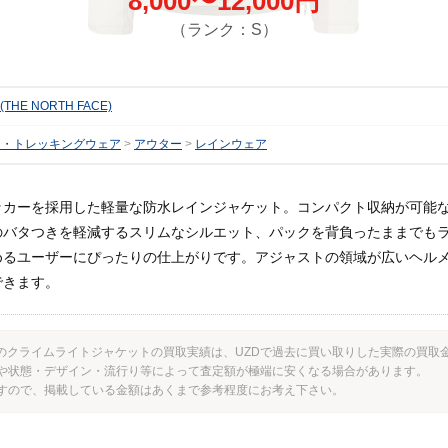
8,000〜12,000円
（ランク：S）
HE NORTH FACE)
山・トレッキングウェア
アウター
レインウェア
カーを採用した軽量な防水レインジャケット。コンパクト収納が可能な2
のバタつきを軽減するスリムなシルエット、パックを背負ったままでも
めるユーザーにぴったりの仕上がりです。アジャストの領域が広いヘル
できます。
CE） のクライムライトジャケットの買取実績は、UZDで過去に買い取りした実際の買
や状態・デザイン・流行り等によって査定額が極端に安くなる場合があります。
すので、掲載している金額はあくまで参考程度にお考え下さい。