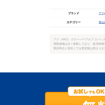
ブランド
アク(
カテゴリー
登山
アク（AKU） のスーパーアルプ ヌバ
買取相場は日々変動しており、販売時期
査定時点と現在とでは査定額は異なりま