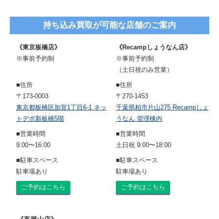
持ち込み買取が可能な店舗のご案内
《東京板橋店》
《Recampしょうなん店》
※事前予約制
※事前予約制
（土日祝のみ営業）
■住所
■住所
〒173-0003
〒270-1453
東京都板橋区加賀1丁目6-1 ネッ
千葉県柏市片山275 Recampしょ
トデポ新板橋5階
うなん 管理棟内
■営業時間
■営業時間
9:00〜16:00
土日祝 9:00〜18:00
■駐車スペース
■駐車スペース
駐車場あり
駐車場あり
ご予約はこちら
ご予約はこちら