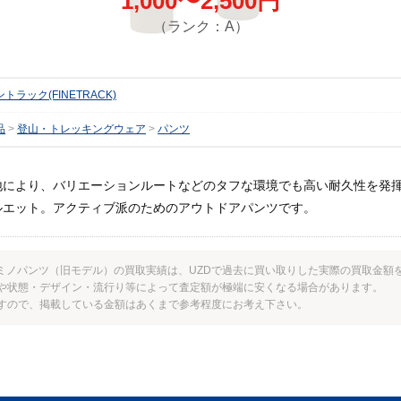
1,000〜2,500円
（ランク：A）
トラック(FINETRACK)
品
登山・トレッキングウェア
パンツ
地により、バリエーションルートなどのタフな環境でも高い耐久性を発
ルエット。アクティブ派のためのアウトドアパンツです。
 のカミノパンツ（旧モデル）の買取実績は、UZDで過去に買い取りした実際の買取金
や状態・デザイン・流行り等によって査定額が極端に安くなる場合があります。
すので、掲載している金額はあくまで参考程度にお考え下さい。