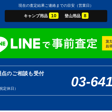
現在の査定結果ご連絡までの目安（営業日）
10
8
キャンプ
用品
登山
用品
明点のご相談も受付
03-64
土日祝定休日）