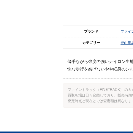
ブランド
ファイン
カテゴリー
登山用
薄手ながら強度の強いナイロン生
快な歩行を妨げないやや細身のシ
ファイントラック（FINETRACK）
買取相場は日々変動しており、販売時期
査定時点と現在とでは査定額は異なりま