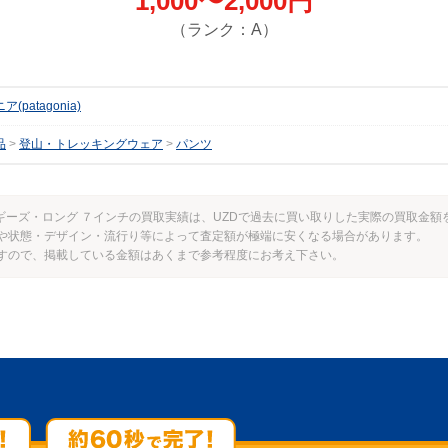
1,000〜2,000円
（ランク：A）
(patagonia)
品
登山・トレッキングウェア
パンツ
ズ・バギーズ・ロング ７インチの買取実績は、UZDで過去に買い取りした実際の買取金
や状態・デザイン・流行り等によって査定額が極端に安くなる場合があります。
すので、掲載している金額はあくまで参考程度にお考え下さい。