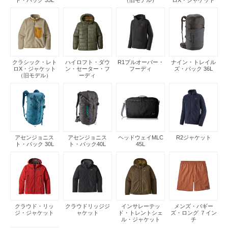
ト・パック 35L
（旧モデル）
ロX・ジャケット
クラシック・レト
ハイロフト・ダウ
R1プルオーバー・
ナイン・トレイル
ロX・ジャケット
ン・セーター・フ
フーディ
ズ・パック 36L
（旧モデル）
ーディ
アセンジョニス
アセンジョニス
ヘッドウェイMLC
R2ジャケット
ト・パック 30L
ト・パック40L
45L
クラウド・リッ
クラウドリッジジ
インサレーテッ
メンズ・バギー
ジ・ジャケット
ャケット
ド・トレントシェ
ズ・ロング ７イン
ル・ジャケット
チ