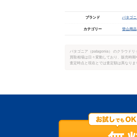
ブランド
パタゴニア(
カテゴリー
登山用品
パタゴニア（patagonia） のクラ
買取相場は日々変動しており、販売時期
査定時点と現在とでは査定額は異なりま