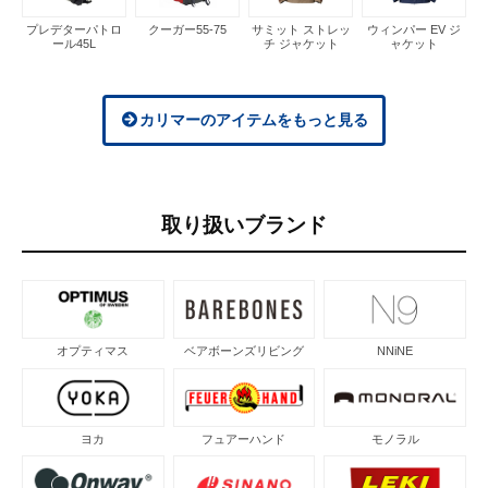
プレデターパトロ
クーガー55-75
サミット ストレッ
ウィンパー EV ジ
ール45L
チ ジャケット
ャケット
カリマーのアイテムをもっと見る
取り扱いブランド
オプティマス
ベアボーンズリビング
NNiNE
ヨカ
フュアーハンド
モノラル