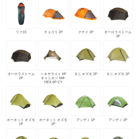
リフ15
チョゴリ 2P
クナイ 2P
オーロラストーム
3P
オーロラストーム
ヘキサライト 6P
タニ オズモ 2P
タニ オズモ 1P
2P
キャニオン NM-
HEX-6P-CY
ホーネット オズモ
ホーネット オズモ
アンディ 1P
アンディ 2P
1P
2P