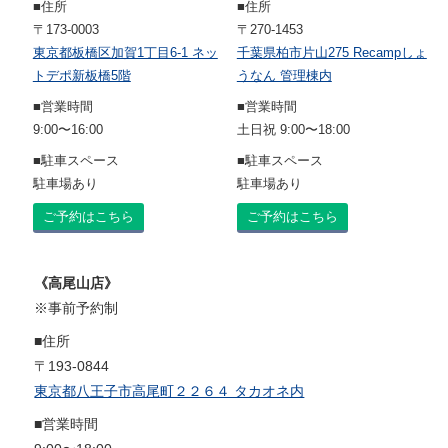
■住所
■住所
〒173-0003
〒270-1453
東京都板橋区加賀1丁目6-1 ネッ
千葉県柏市片山275 Recampしょ
トデポ新板橋5階
うなん 管理棟内
■営業時間
■営業時間
9:00〜16:00
土日祝 9:00〜18:00
■駐車スペース
■駐車スペース
駐車場あり
駐車場あり
ご予約はこちら
ご予約はこちら
《高尾山店》
※事前予約制
■住所
〒193-0844
東京都八王子市高尾町２２６４ タカオネ内
■営業時間