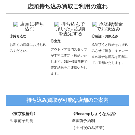
店頭持ち込み買取ご利用の流れ
①持ち込む
③確認・お振込み
②査定
お近くの店舗にお持ち込
承認頂くと現金をお振込
アウトドア専門スタッフ
みください。
みさせて頂き、キャンセ
が丁寧に査定・検品いた
ルの場合は商品を宅配に
します。3日〜5日前後で
てご返却いたします。
査定結果をご連絡いたし
ます。
持ち込み買取が可能な店舗のご案内
《東京板橋店》
《Recampしょうなん店》
※事前予約制
※事前予約制
（土日祝のみ営業）